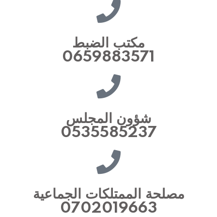
مكتب الضبط
0659883571
شؤون المجلس
0535585237
مصلحة الممتلكات الجماعية
0702019663