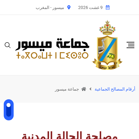
9 غشت 2026
ميسور - المغرب
أرقام المصالح الجماعية
جماعة ميسور
م
ص
ل
ح
ة
ا
ل
ح
ا
ل
ة
ا
ل
م
د
ن
ي
ة