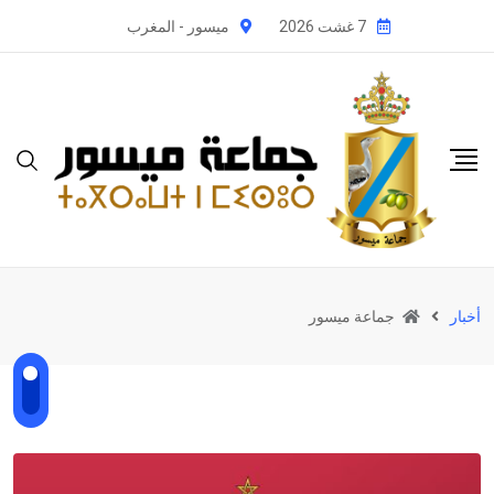
Ski
7 غشت 2026
ميسور - المغرب
t
conten
أخبار
جماعة ميسور