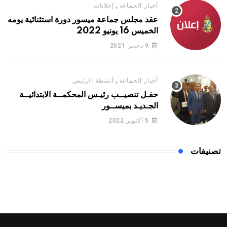
,
أخبار الجماعة
إعلانات
عقد مجلس جماعة ميسور دورة استثنائية يومه
الخميس 16 يونيو 2022
9 دجنبر 2021
,
أخبار الجماعة
أنشطة الرئيس
حفـل تنصيــب رئيـس المحكمــة الابتدائيــة
الجـديـد بميســور
5 أكتوبر 2022
تصنيفات