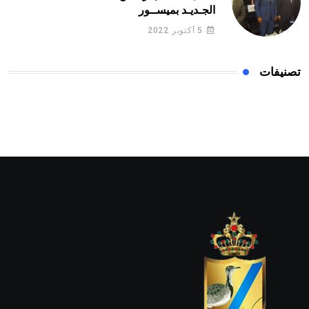
الجـديـد بميســور
5 أكتوبر 2022
تصنيفات