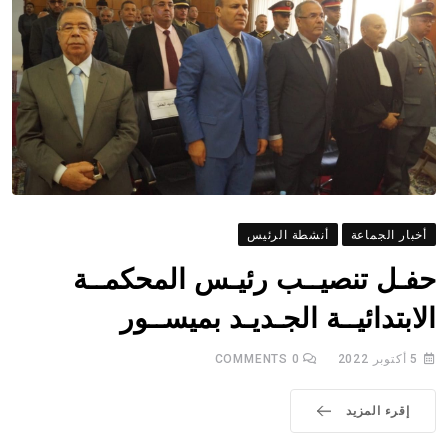
أخبار الجماعة
أنشطة الرئيس
حفـل تنصيــب رئيـس المحكمــة
الابتدائيــة الجـديـد بميســور
5 أكتوبر 2022
0
COMMENTS
إقرء المزيد