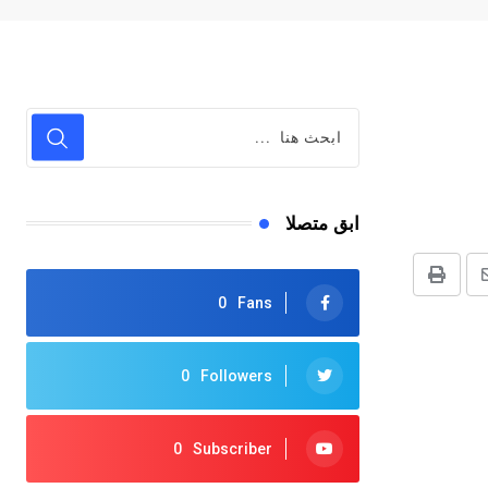
ابق متصلا
شر
طباعة
0
Fans
بر
لرابط
0
Followers
0
Subscriber