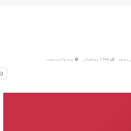
 دقيقة
1790
مشاهدات
سنة واحدة مضت
ن
ع
ا