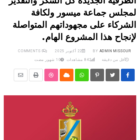
الطرقية الجديدة كل الشكر والتقدير
لمجلس جماعة ميسور ولكافة
الشركاء على مجهوداتهم المتواصلة
لإنجاح هذا المشروع الهام.
ADMIN MISSOUR
BY
22 أكتوبر 2025
0
COMMENTS
أقل من دقيقة
842
مشاهدات
10 شهور مضت
Pinterest
Whatsapp
Cloud
طباعة
StumbleUpon
نشر
عبر
الرابط