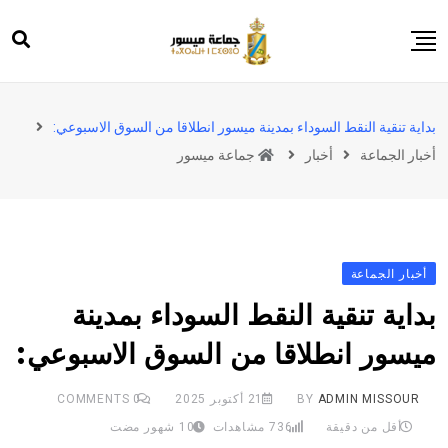
Ski
t
conten
الرئيسية
بداية تنقية النقط السوداء بمدينة ميسور انطلاقا من السوق الاسبوعي:
ميسور
أخبار الجماعة
أخبار
جماعة ميسور
المجلس
الجماعة
إعلانات
أخبار الجماعة
المشاريع والأنشطة
بداية تنقية النقط السوداء بمدينة
المشاركة المواطنة
ميسور انطلاقا من السوق الاسبوعي:
وثائق للتحميل
ADMIN MISSOUR
BY
21 أكتوبر 2025
0
COMMENTS
أقل من دقيقة
736
مشاهدات
10 شهور مضت