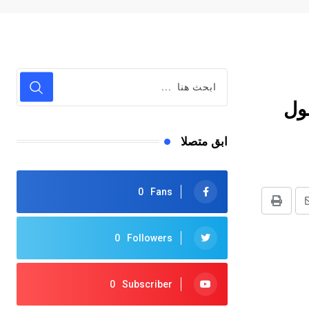
ول
ابق متصلا
0
Fans
شر
طباعة
بر
0
Followers
لرابط
0
Subscriber