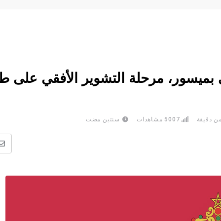
ي بميسور، مرحلة التشوير الأفقي على ط
ن دقيقة
5007
مشاهدات
سنتين مضت
ن
ع
ا