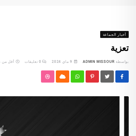
أخبار الجماعة
تعزية
بواسطة
ADMIN MISSOUR
9 ماي 2024
0
تعليقات
أقل من د
StumbleUpon
Cloud
Whatsapp
Pinterest