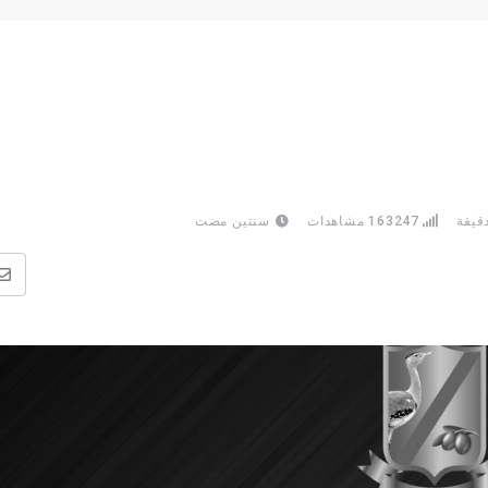
قيقة
163247
مشاهدات
سنتين مضت
ن
ع
ا