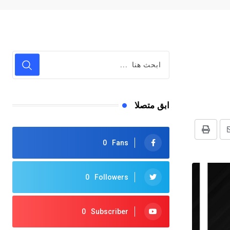
ابق متصلا
شر
طباعة
0
Fans
بر
لرابط
0
Followers
0
Subscriber