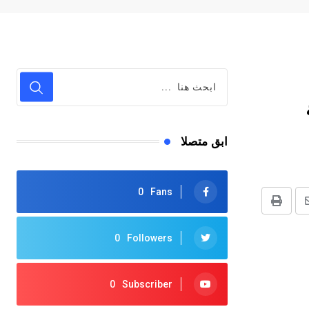
ابق متصلا
0
Fans
شر
طباعة
بر
0
Followers
لرابط
0
Subscriber