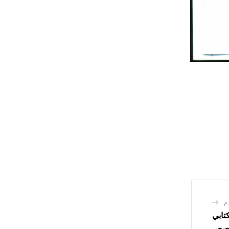
م
كتابي
ي درجة الثالثة السلم 9 تخصص