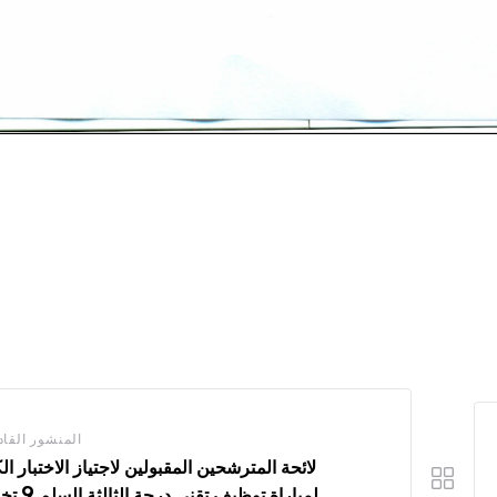
المنشور القاد
لائحة المترشحين المقبولين لاجتياز الاختبار ال
لمباراة توظيف تقن