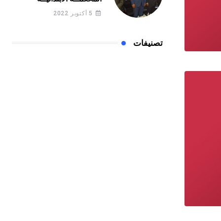
الجـديـد بميســور
5 أكتوبر 2022
تصنيفات