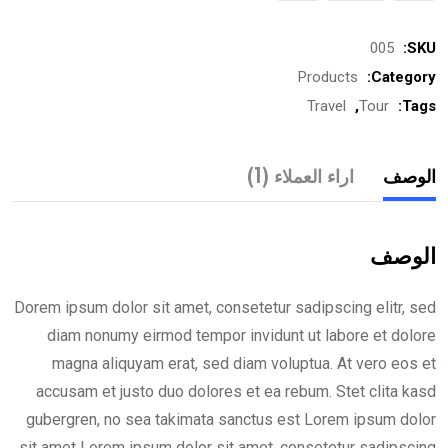
quantity
005
SKU:
Products
Category:
Travel
,
Tour
Tags:
الوصف
اراء العملاء (1)
الوصف
Dorem ipsum dolor sit amet, consetetur sadipscing elitr, sed
diam nonumy eirmod tempor invidunt ut labore et dolore
magna aliquyam erat, sed diam voluptua. At vero eos et
accusam et justo duo dolores et ea rebum. Stet clita kasd
gubergren, no sea takimata sanctus est Lorem ipsum dolor
sit amet Lorem ipsum dolor sit amet, consetetur sadipscing