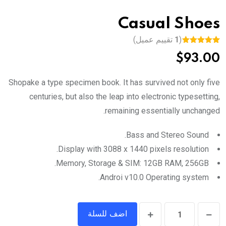
Casual Shoes
تقييم عميل)
1
(
Rated
5.00
1
$
93.00
out of 5
based on
customer
rating
Shopake a type specimen book. It has survived not only five
centuries, but also the leap into electronic typesetting,
remaining essentially unchanged.
Bass and Stereo Sound.
Display with 3088 x 1440 pixels resolution.
Memory, Storage & SIM: 12GB RAM, 256GB.
Androi v10.0 Operating system.
Casual
اضف للسلة
Shoes